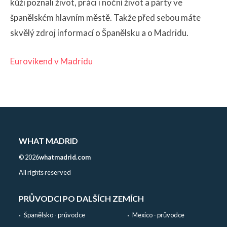
kůži poznali život, práci i noční život a párty ve
španělském hlavním městě. Takže před sebou máte
skvělý zdroj informací o Španělsku a o Madridu.
Eurovíkend v Madridu
WHAT MADRID
©
2026
whatmadrid.com
All rights reserved
PRŮVODCI PO DALŠÍCH ZEMÍCH
Španělsko - průvodce
Mexico - průvodce