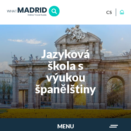
CS
Jazyková
škola s
výukou
španělštiny
MENU