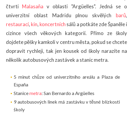
čtvrti
Malasaña
v oblasti "Argüelles". Jedná se o
univerzitní oblast Madridu plnou skvělých
barů
,
restaurací
,
kin
,
koncertních
sálů a potkáte zde Španěle i
cizince všech věkových kategorií. Přímo ze školy
dojdete pěšky kamkoli v centru města, pokud se chcete
dopravit rychleji, tak jen kousek od školy narazíte na
několik autobusových zastávek a stanic metra.
5 minut chůze od univerzitního areálu a Plaza de
España
Stanice
metra
: San Bernardo a Argüelles
9 autobusových linek má zastávku v těsné blízkosti
školy